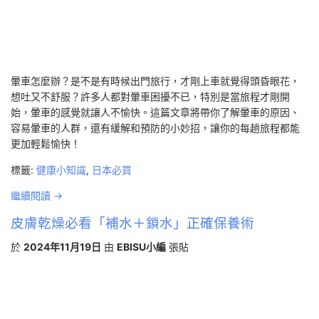
暈車怎麼辦？是不是有時候出門旅行，才剛上車就覺得頭昏眼花，
想吐又不舒服？許多人都對暈車困擾不已，特別是當旅程才剛開
始，暈車的感覺就讓人不愉快。這篇文章將帶你了解暈車的原因、
容易暈車的人群，還有緩解和預防的小妙招，讓你的每趟旅程都能
更加輕鬆愉快！
標籤:
健康小知識
,
日本必買
繼續閱讀 →
皮膚乾燥必看「補水＋鎖水」正確保養術
於
2024年11月19日
由
EBISU小編
張貼