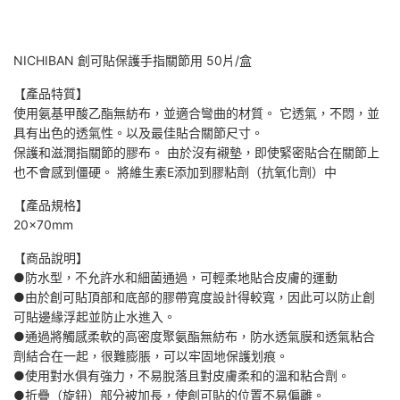
NICHIBAN 創可貼保護手指關節用 50片/盒
【產品特質】
使用氨基甲酸乙酯無紡布，並適合彎曲的材質。 它透氣，不悶，並
具有出色的透氣性。以及最佳貼合關節尺寸。
保護和滋潤指關節的膠布。 由於沒有襯墊，即使緊密貼合在關節上
也不會感到僵硬。 將維生素E添加到膠粘劑（抗氧化劑）中
【產品規格】
20×70mm
【商品說明】
●防水型，不允許水和細菌通過，可輕柔地貼合皮膚的運動
●由於創可貼頂部和底部的膠帶寬度設計得較寬，因此可以防止創
可貼邊緣浮起並防止水進入。
●通過將觸感柔軟的高密度聚氨酯無紡布，防水透氣膜和透氣粘合
劑結合在一起，很難膨脹，可以牢固地保護划痕。
●使用對水俱有強力，不易脫落且對皮膚柔和的溫和粘合劑。
●折疊（旋鈕）部分被加長，使創可貼的位置不易偏離。