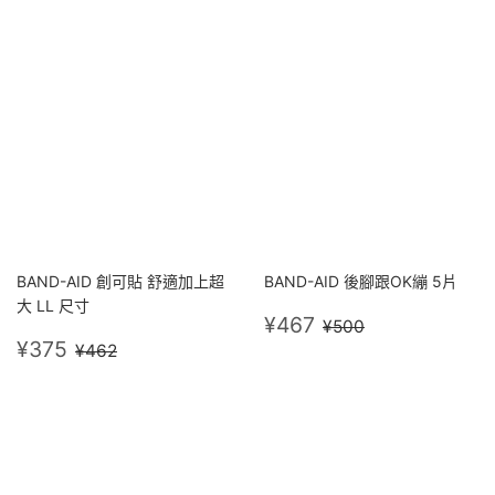
BAND-AID 創可貼 舒適加上超
BAND-AID 後腳跟OK繃 5片
大 LL 尺寸
售
¥467
定價
¥500
¥467
¥500
售
¥375
價
定價
¥462
¥375
¥462
價