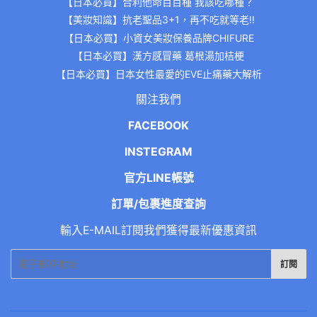
【日本必買】合利他命百百種 我該吃哪種？
【美妝知識】抗老聖品3+1，再不吃就等老!!
【日本必買】小資女美妝保養品牌CHIFURE
【日本必買】漢方感冒藥 葛根湯加桔梗
【日本必買】日本女性最愛的EVE止痛藥大解析
關注我們
FACEBOOK
INSTEGRAM
官方LINE帳號
訂單/包裹進度查詢
輸入E-MAIL訂閱我們獲得最新優惠資訊
電
訂閱
子
郵
件