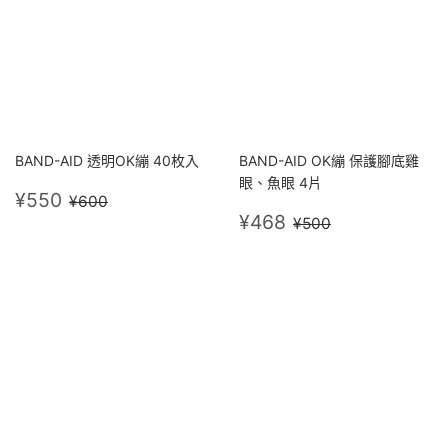
BAND-AID 透明OK繃 40枚入
BAND-AID OK繃 保護腳底雞
眼、魚眼 4片
售
¥550
定價
¥600
¥550
¥600
價
售
¥468
定價
¥500
¥468
¥500
價