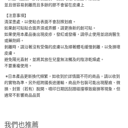
並且很容易剝離而且多餘的膠不會留在皮膚上
【注意事項】
清潔患處，以使粘合表面不會刮擦划痕。
如果創可貼貼合面弄濕或弄髒，請更換新的創可貼。
如果使用本產品後出現皮疹，發紅或發癢，請停止使用並諮詢醫生
或藥劑師。
剝離時，請沿著沒有受傷的皮膚以及順著體毛緩慢剝離，以免損壞
皮膚。
避免陽光直射，並將其放在兒童無法觸及的陰涼乾燥處。
不要重複使用。
※日本產品更新換代頻繁，如收到於詳情圖不符的商品，請以收到
的實物為準。另外經跨國長途運輸，商品外包裝可能出現壓痕、微
損、封簽（若有）脫開、噴印日期因刮蹭碰撞導致磨損等現象，但
通常不影響商品品質
我們也推薦