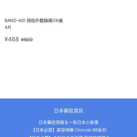
BAND-AID 拇指外翻鎮痛OK繃
4片
售
¥468
定價
¥500
¥468
¥500
價
日本藥妝資訊
日本藥妝情報＆一些日本小故事
【日本必買】美容神藥 Chocola BB系列