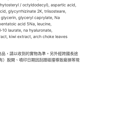
hytosteryl / octyldodecyl), aspartic acid,
d, glycyrrhizinate 2K, triisosteare,
 glycerin, glyceryl caprylate, Na
 pentatoic acid 5Na, leucine,
-10 laurate, na hyaluronate,
act, kiwi extract, arch choke leaves
商品，請以收到的實物為準。另外經跨國長途
有）脫開、噴印日期因刮蹭碰撞導致磨損等現