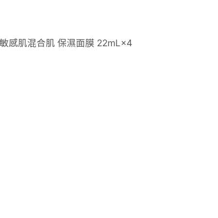
t 敏感肌混合肌 保濕面膜 22mL×4