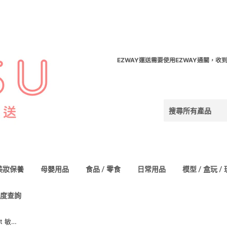
EZWAY運送需要使用EZWAY通關，收
美妝保養
母嬰用品
食品 / 零食
日常用品
模型 / 盒玩 /
度查詢
【醫藥部外品】MINON AminoMoist 敏感肌混合肌 保濕面膜 22mL×4枚