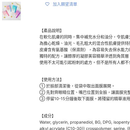
加入願望清單
【產品說明】
在軟化肌膚的同時，集中補充水分和油分，令肌膚
為擔心乾燥、油光、毛孔粗大的混合性肌膚提供特
皮膚含有氨基酸（保濕劑），為容易失去保水能力
獨特的配方，讓醇厚的凝膠美容精華滲透到角質層
使用不太可能引起粉刺的處方。但不是所有人都不
【使用方法】
① 於臉部清潔後，從袋中取出面膜展開。
② 先對齊眼睛位置、嘴巴位置到全臉，讓面膜完
③ 停留10-15分鐘後取下面膜。將殘留的精華液
【成分】
Water, glycerin, propanediol, BG, DPG, isopentyl
alkyl acrylate (C10-30)) crosspolymer, serine, 