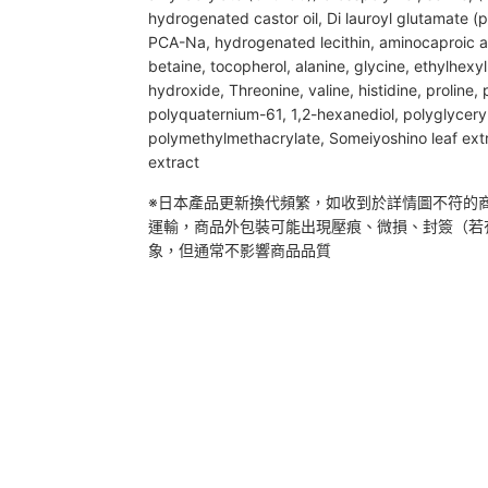
hydrogenated castor oil, Di lauroyl glutamate (p
PCA-Na, hydrogenated lecithin, aminocaproic aci
betaine, tocopherol, alanine, glycine, ethylhexyl
hydroxide, Threonine, valine, histidine, proline,
polyquaternium-61, 1,2-hexanediol, polyglyceryl
polymethylmethacrylate, Someiyoshino leaf extr
extract
※日本產品更新換代頻繁，如收到於詳情圖不符的
運輸，商品外包裝可能出現壓痕、微損、封簽（若
象，但通常不影響商品品質