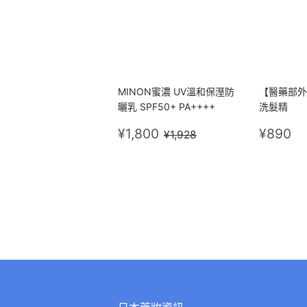
MINON蜜濃 UV溫和保溼防
【醫藥部外
曬乳 SPF50+ PA++++
洗髮精
售
¥1,800
定
¥
定價
¥1,928
¥1,800
¥890
¥1,928
價
價