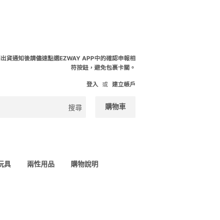
到出貨通知後請儘速點選EZWAY APP中的確認申報相
符按鈕，避免包裹卡關。
登入
或
建立帳戶
購物車
搜尋
 玩具
兩性用品
購物說明