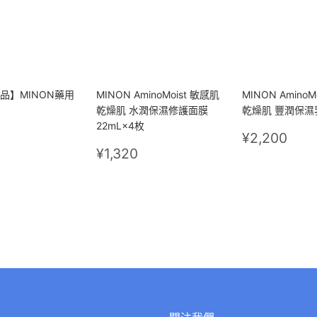
品】MINON藥用
MINON AminoMoist 敏感肌
MINON AminoM
乾燥肌 水潤保濕修護面膜
乾燥肌 豐潤保濕乳
22mL×4枚
890
定
¥2,
¥2,200
定
¥1,320
價
¥1,320
價