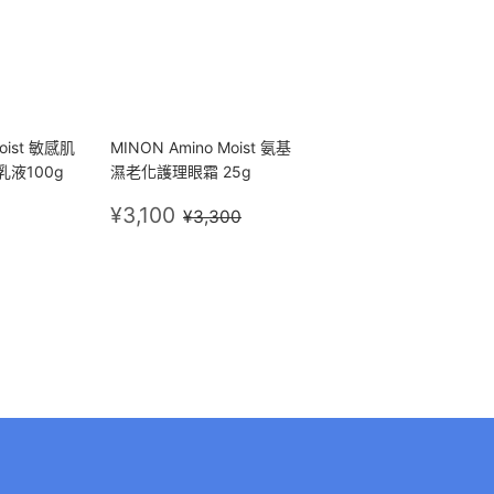
oist 敏感肌
MINON Amino Moist 氨基
液100g
濕老化護理眼霜 25g
200
售
¥3,100
定價
¥3,300
¥3,100
¥3,300
價