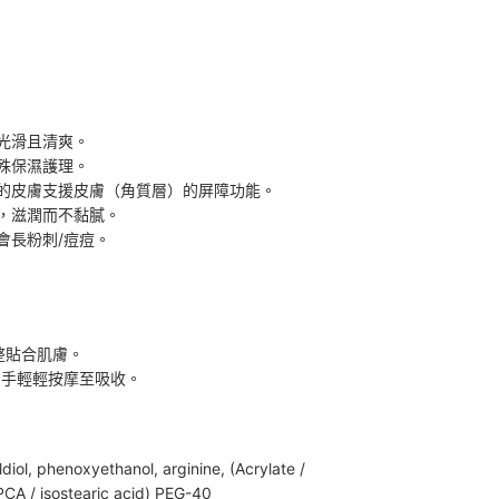
光滑且清爽。
殊保濕護理。
的皮膚支援皮膚（角質層）的屏障功能。
，滋潤而不黏膩。
會長粉刺/痘痘。
整貼合肌膚。
用手輕輕按摩至吸收。
diol, phenoxyethanol, arginine, (Acrylate /
(PCA / isostearic acid) PEG-40