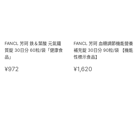
FANCL 芳珂 鉄＆葉酸 元氣鐵
FANCL 芳珂 血糖調節機能營養
質錠 30日分 60粒/袋「健康食
補充錠 30日分 90粒/袋 【機能
品」
性標示食品】
定
¥972
定
¥1,620
¥972
¥1,620
價
價