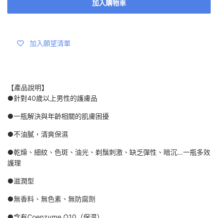
加入購物車
加入願望清單
【產品說明】
●針對40歲以上男性的護膚品
●一瓶解決與年齡相關的肌膚困擾
●不油膩，清爽保濕
●乾燥、細紋、色斑、油光、剃鬚刺激、缺乏彈性、暗沉...一瓶多效
護理
●滋潤型
●無香料、無色素、無防腐劑
●含有Coenzyme Q10（保濕）