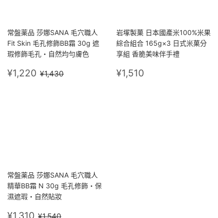
常盤薬品 莎娜SANA 毛穴職人
岩塚製菓 日本國產米100%米果
Fit Skin 毛孔修飾BB霜 30g 遮
綜合組合 165g×3 日式米菓分
瑕修飾毛孔・自然均勻膚色
享組 香脆美味伴手禮
售
¥1,220
定
¥1,510
定價
¥1,430
¥1,220
¥1,510
¥1,430
價
價
常盤薬品 莎娜SANA 毛穴職人
精華BB霜 N 30g 毛孔修飾・保
濕遮瑕・自然貼妝
售
¥1,310
定價
¥1,540
¥1,310
¥1,540