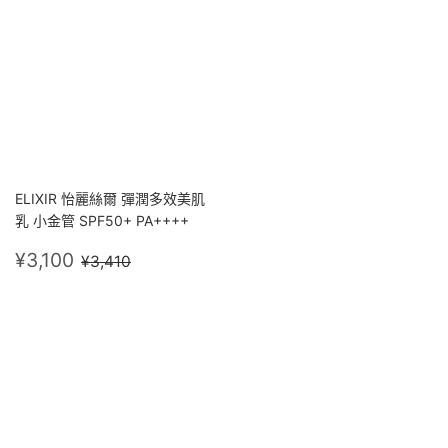
ELIXIR 怡麗絲爾 彈潤多效美肌
乳 小金管 SPF50+ PA++++
售
¥3,100
定價
¥3,410
¥3,100
¥3,410
價