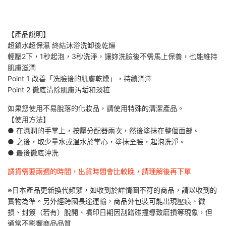
【產品說明】
超鎖水超保濕 終結沐浴洗卸後乾燥
輕壓2下，1秒起泡，3秒洗淨，讓妳洗臉後不需馬上保養，也能維持
肌膚滋潤
Point 1 改善「洗臉後的肌膚乾燥」，持續潤澤
Point 2 徹底清除肌膚汚垢和淡粧
如果您使用不易脫落的化妝品，請使用特殊的清潔產品。
【使用方法】
● 在濕潤的手掌上，按壓分配器兩次，然後塗抹在整個面部。
● 之後，取少量水或溫水於掌心，塗抹全臉，起泡洗淨。
● 最後徹底沖洗
調貨需要兩週的時間，出貨時間會比較晚，請理解後再下單
※日本產品更新換代頻繁，如收到於詳情圖不符的商品，請以收到的
實物為準。另外經跨國長途運輸，商品外包裝可能出現壓痕、微
損、封簽（若有）脫開、噴印日期因刮蹭碰撞導致磨損等現象，但
通常不影響商品品質