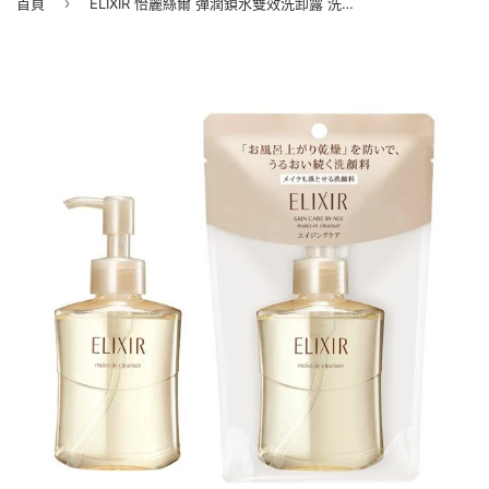
›
首頁
ELIXIR 怡麗絲爾 彈潤鎖水雙效洗卸露 洗面乳