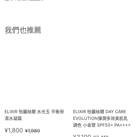
我們也推薦
ELIXIR 怡麗絲爾 水光玉 平衡保
ELIXIR 怡麗絲爾 DAY CARE
濕水凝霜
EVOLUTION彈潤多效美肌乳
調色 小金管 SPF50+ PA++++
售
¥1,800
定價
¥1,980
¥1,800
¥1,980
價
售
¥3,100
定價
¥3,410
¥3,100