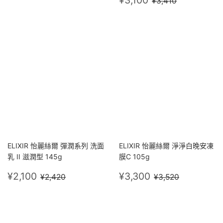
¥3,410
價
ELIXIR 怡麗絲爾 彈潤系列 洗面
ELIXIR 怡麗絲爾 淨淨白晚安凍
乳 II 滋潤型 145g
膜C 105g
售
¥2,100
售
¥3,300
定價
¥2,420
定價
¥3,520
¥2,100
¥3,300
¥2,420
¥3,520
價
價