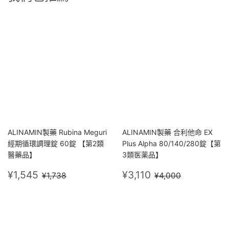
ALINAMIN製藥 Rubina Meguri
ALINAMIN製藥 合利他命 EX
經期循環調理錠 60錠 【第2類
Plus Alpha 80/140/280錠【第
醫藥品】
3類医薬品】
售
¥1,545
售
¥3,110
定價
¥1,738
定價
¥4,000
¥1,545
¥3,110
¥1,738
¥4,000
價
價