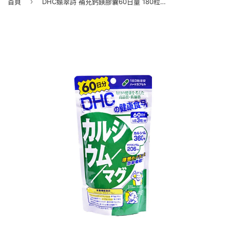
›
首頁
DHC蝶翠詩 補充鈣鎂膠囊60日量 180粒/袋