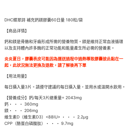
DHC蝶翠詩 補充鈣鎂膠囊60日量 180粒/袋
【商品详情】
鈣和鎂是骨骼和牙齒形成所需的營養物質。鎂是維持正常血液循環
以及支持體內許多酶的正常功能和能量產生所必需的營養素。
炎炎夏日，膠囊表皮可能因為運送過程中過熱導致膠囊彼此黏在一
起，此狀況無法更換及退款，請了解後再下單
【用法用量】
每日攝入量3片。請遵守建議的每日攝入量，並用水或溫開水飲用。
【營養成分】
鈣/每天3片總重量= 2043mg
鈣・ ・ ・ 360mg
鎂・ ・ ・ 206mg
維生素D（維生素D3）<88IU> ・ ・ ・ 2.2μg
CPP（酪蛋白磷酸肽）・ ・ ・ 9.7mg