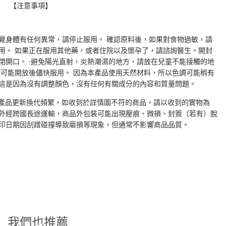
【
注意事項】
覺身體有任何異常，請停止服用。 確認原料後，如果對食物過敏，請
用。 如果正在服用其他藥，或者住院以及懷孕了，請諮詢醫生。
開封
閉開口。 ·避免陽光直射，炎熱潮濕的地方，請放在兒童不能接觸的地
盡可能開放後儘快服用。 因為本產品使用天然材料，所以色調可能稍有
這是因為沒有調整顏色，沒有任何有關成分的內容和質量問題。
產品更新換代頻繁，如收到於詳情圖不符的商品，請以收到的實物為
外經跨國長途運輸，商品外包裝可能出現壓痕、微損、封簽（若有）脫
印日期因刮蹭碰撞導致磨損等現象，但通常不影響商品品質。
我們也推薦