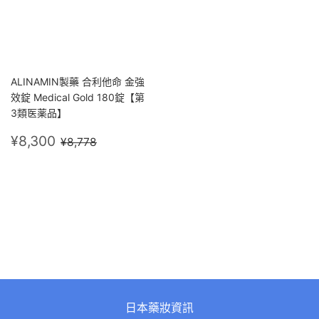
ALINAMIN製藥 合利他命 金強
效錠 Medical Gold 180錠【第
3類医薬品】
售
¥8,300
定價
¥8,778
¥8,300
¥8,778
價
日本藥妝資訊