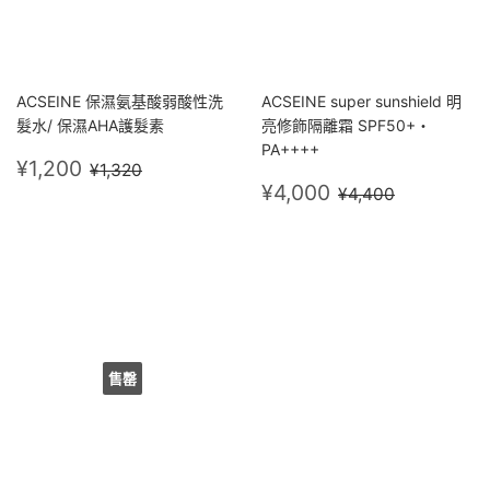
ACSEINE 保濕氨基酸弱酸性洗
ACSEINE super sunshield 明
髮水/ 保濕AHA護髮素
亮修飾隔離霜 SPF50+・
PA++++
售
¥1,200
定價
¥1,320
¥1,200
¥1,320
價
售
¥4,000
定價
¥4,400
¥4,000
¥4,400
價
售罄