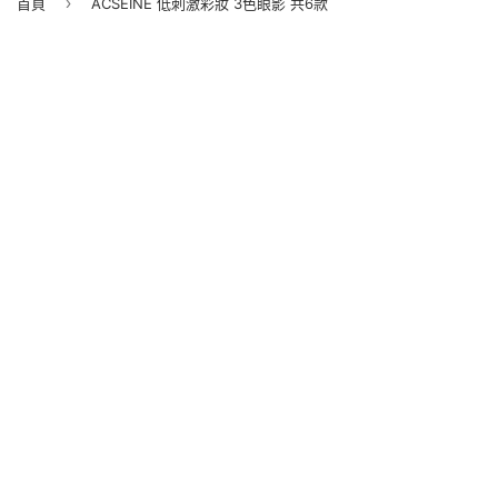
›
首頁
ACSEINE 低刺激彩妝 3色眼影 共6款