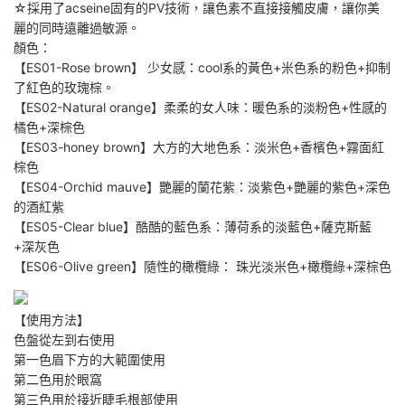
☆採用了acseine固有的PV技術，讓色素不直接接觸皮膚，讓你美
麗的同時遠離過敏源。
顏色：
【ES01-Rose brown】 少女感：cool系的黃色+米色系的粉色+抑制
了紅色的玫瑰棕。
【ES02-Natural orange】柔柔的女人味：暖色系的淡粉色+性感的
橘色+深棕色
【ES03-honey brown】大方的大地色系：淡米色+香檳色+霧面紅
棕色
【ES04-Orchid mauve】艷麗的蘭花紫：淡紫色+艷麗的紫色+深色
的酒紅紫
【ES05-Clear blue】酷酷的藍色系：薄荷系的淡藍色+薩克斯藍
+深灰色
【ES06-Olive green】隨性的橄欖綠： 珠光淡米色+橄欖綠+深棕色
【使用方法】
色盤從左到右使用
第一色眉下方的大範圍使用
第二色用於眼窩
第三色用於接近睫毛根部使用