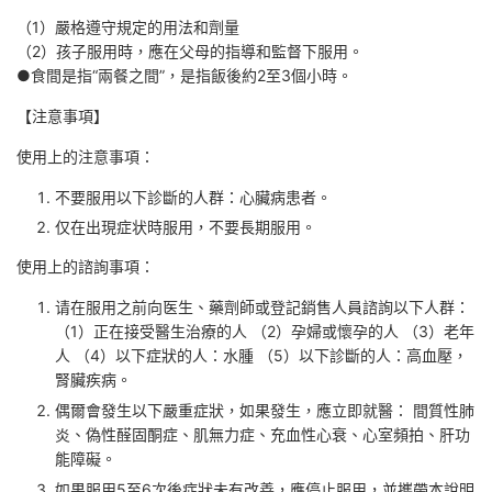
（1）嚴格遵守規定的用法和劑量
（2）孩子服用時，應在父母的指導和監督下服用。
●食間是指“兩餐之間”，是指飯後約2至3個小時。
【注意事項】
使用上的注意事項：
不要服用以下診斷的人群：心臟病患者。
仅在出現症状時服用，不要長期服用。
使用上的諮詢事項：
请在服用之前向医生、藥劑師或登記銷售人員諮詢以下人群：
（1）正在接受醫生治療的人 （2）孕婦或懷孕的人 （3）老年
人 （4）以下症狀的人：水腫 （5）以下診斷的人：高血壓，
腎臟疾病。
偶爾會發生以下嚴重症狀，如果發生，應立即就醫： 間質性肺
炎、偽性醛固酮症、肌無力症、充血性心衰、心室頻拍、肝功
能障礙。
如果服用5至6次後症狀未有改善，應停止服用，並攜帶本說明