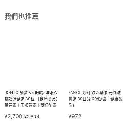
我們也推薦
ROHTO 樂敦 V5 眼睛×睡眠W
FANCL 芳珂 鉄＆葉酸 元氣鐵
雙效保健錠 30粒 【健康食品】
質錠 30日分 60粒/袋「健康食
葉黃素＋玉米黃素＋藏紅花素
品」
售
¥2,700
定
¥972
定價
¥2,808
¥2,700
¥972
¥2,808
價
價