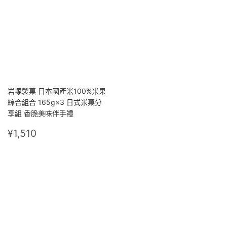
岩塚製菓 日本國產米100%米果
綜合組合 165g×3 日式米菓分
享組 香脆美味伴手禮
定
¥1,510
¥1,510
價