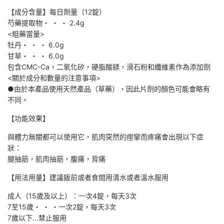
【成分含量】
每日劑量（12錠）
芍藥提取物・ ・ ・ 2.4g
<粗藥當量>
牡丹・ ・ ・ 6.0g
甘草・ ・ ・ 6.0g
包含CMC-Ca，二氧化矽，硬脂酸鎂，滑石粉和纖維素作為添加劑
<關於成分和數量的注意事項>
●由於本產品使用天然產品（草藥），因此片劑的顏色可能會略有
不同。
【功能效果】
與體力無關都可以使用它，肌肉突然的痙攣而疼痛會出現以下症
狀：
腿抽筋，肌肉抽筋，腹痛，背痛
【用法用量】建議飯前或者食間用清水或者溫水服用
成人（15歲及以上）：一次4錠，每天3次
7至15歲・ ・ ・一次2錠，每天3次
7歲以下...禁止服用