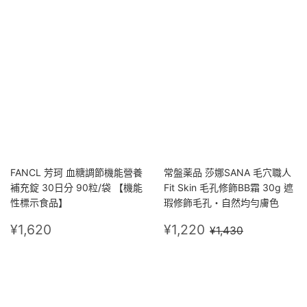
FANCL 芳珂 血糖調節機能營養
常盤薬品 莎娜SANA 毛穴職人
補充錠 30日分 90粒/袋 【機能
Fit Skin 毛孔修飾BB霜 30g 遮
性標示食品】
瑕修飾毛孔・自然均勻膚色
定
¥1,620
售
¥1,220
定價
¥1,430
¥1,620
¥1,220
¥1,430
價
價