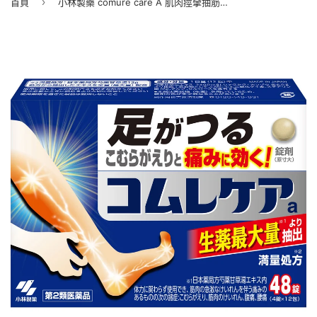
›
首頁
小林製藥 comure care A 肌肉痙攣抽筋鎮痛藥【第2類醫薬品】