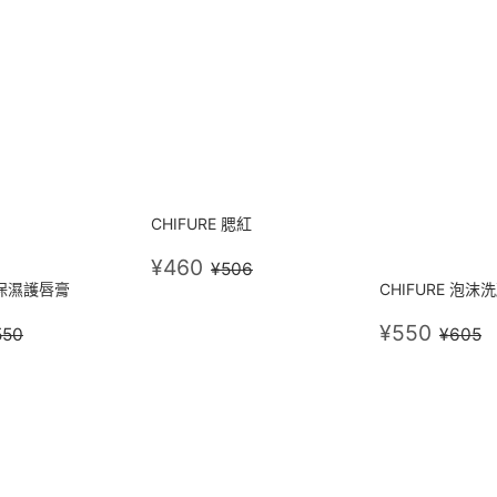
CHIFURE 腮紅
售
¥460
定價
¥506
¥460
¥506
價
E 保濕護唇膏
CHIFURE 泡沫洗
500
售
¥55
定價
¥550
定價
¥
¥550
550
¥605
價