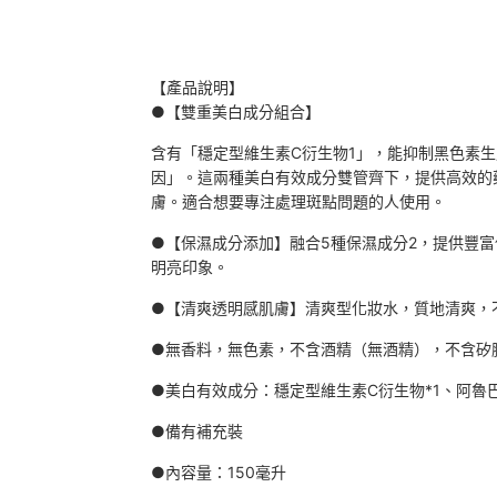
【產品說明】
●【雙重美白成分組合】
含有「穩定型維生素C衍生物1」，能抑制黑色素
因」。這兩種美白有效成分雙管齊下，提供高效的
膚。適合想要專注處理斑點問題的人使用。
●【保濕成分添加】融合5種保濕成分2，提供豐
明亮印象。
●【清爽透明感肌膚】清爽型化妝水，質地清爽，
●無香料，無色素，不含酒精（無酒精），不含矽
●美白有效成分：穩定型維生素C衍生物*1、阿魯
●備有補充裝
●內容量：150毫升