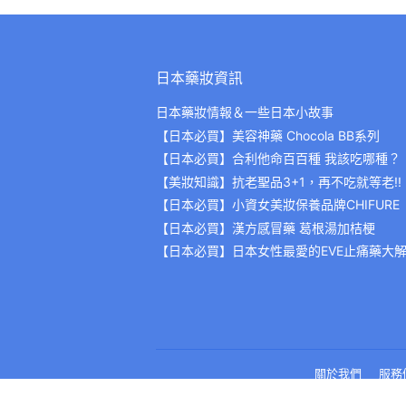
日本藥妝資訊
日本藥妝情報＆一些日本小故事
【日本必買】美容神藥 Chocola BB系列
【日本必買】合利他命百百種 我該吃哪種？
【美妝知識】抗老聖品3+1，再不吃就等老!!
【日本必買】小資女美妝保養品牌CHIFURE
【日本必買】漢方感冒藥 葛根湯加桔梗
【日本必買】日本女性最愛的EVE止痛藥大
關於我們
服務