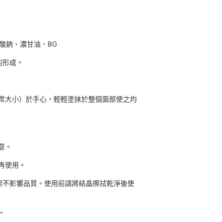
草酸鈉、濃甘油、BG
的形成。
幣大小）於手心，輕輕塗抹於整個面部使之均
意。
再使用。
但不影響品質。使用前請將結晶擦拭乾淨後使
。