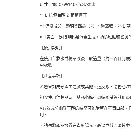
尺寸：寬50×高146×深37毫米
*1 L-抗壞血酸 2-葡萄糖苷
*2 保濕成分：透明質酸鈉（2）、海藻糖、2K甘
※「美白」是指抑制黑色素生成，預防斑點和雀斑
【使用說明】
在使用化妝水或精華液後，取適量（約一百日元硬
勻吸收
【注意事項】
若您曾對成分產生過敏或其他不適反應，請務必注
初次使用化妝品時，請務必進行斑貼測試等試用後
※有效成分曲妥可酸的結晶可能附著在容器口部，
用。
・請勿將產品放置在直射陽光、高溫或低溫環境中