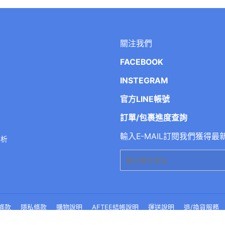
關注我們
FACEBOOK
INSTEGRAM
官方LINE帳號
訂單/包裹進度查詢
輸入E-MAIL訂閱我們獲得最
解析
電
子
郵
件
條款
隱私條款
購物說明
AFTEE結帳說明
運送說明
退/換貨服務