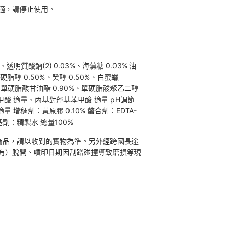
適，請停止使用。
透明質酸鈉(2) 0.03%、海藻糖 0.03% 油
脂醇 0.50%、癸醇 0.50%、白蜜蠟
油性單硬脂酸甘油酯 0.90%、單硬脂酸聚乙二醇
甲酸 適量、丙基對羥基苯甲酸 適量 pH調節
 增稠劑：黃原膠 0.10% 螯合劑：EDTA-
基劑：精製水 總量100%
商品，請以收到的實物為準。另外經跨國長途
有）脫開、噴印日期因刮蹭碰撞導致磨損等現