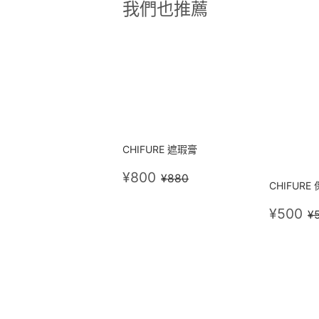
我們也推薦
CHIFURE 遮瑕膏
售
¥800
定價
¥880
¥800
¥880
CHIFUR
價
售
¥
¥500
¥
價