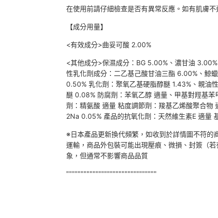
在使用前請仔細檢查是否有異常反應。如有肌膚不
【成分用量】
<有效成分>曲妥可酸 2.00%
<其他成分>保濕成分：BG 5.00%、濃甘油 3.00%、
性乳化劑成分：二乙基己酸甘油三酯 6.00%、鯨蠟硬
0.50% 乳化劑：聚氧乙基硬脂醇醚 1.43%、親
醚 0.08% 防腐劑：苯氧乙醇 適量、甲基對羥基苯
劑：精氨酸 適量 粘度調節劑：羧基乙烯酸聚合物 適量
2Na 0.05% 產品的抗氧化劑：天然維生素E 適量 
※日本產品更新換代頻繁，如收到於詳情圖不符的
運輸，商品外包裝可能出現壓痕、微損、封簽（若
象，但通常不影響商品品質
"""""""""""""""""""""""""""""""