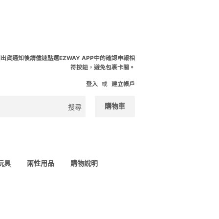
到出貨通知後請儘速點選EZWAY APP中的確認申報相
符按鈕，避免包裹卡關。
登入
或
建立帳戶
購物車
搜尋
 玩具
兩性用品
購物說明