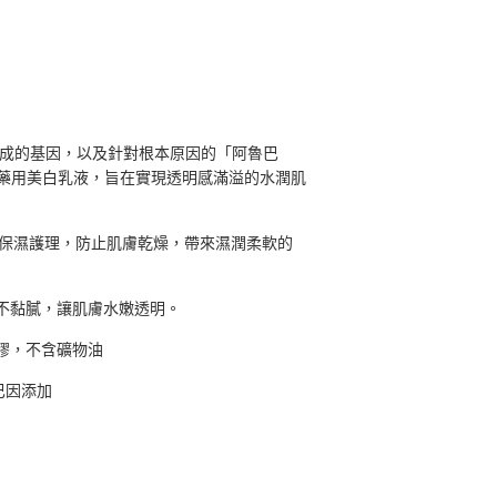
生成的基因，以及針對根本原因的「阿魯巴
藥用美白乳液，旨在實現透明感滿溢的水潤肌
富保濕護理，防止肌膚乾燥，帶來濕潤柔軟的
不黏膩，讓肌膚水嫩透明。
膠，不含礦物油
巴因添加