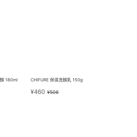
顏 180ml
CHIFURE 保濕洗顏乳 150g
0
售
¥460
605
定價
¥506
¥460
¥506
價