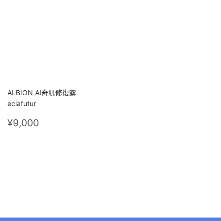
ALBION AI奇肌修復露
eclafutur
定
¥9,000
¥9,000
價