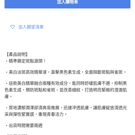
加入購物車
加入願望清單
【產品說明】
・精準鎖定斑點源頭！
・美白淡斑高效精華液，直擊黑色素生成，全面阻斷斑點與雀斑。
・這款美白精華融合兩種有效成分，能同時舒緩肌膚不適，抑制黑
色素生成，預防斑點和雀斑，並改善細紋，打造明亮緊緻的澄澈肌
膚。
・質地濃郁潤澤卻清爽易推展，迅速滲透肌膚，讓肌膚綻放清透光
采與彈性緊實感，重現青春活力。
・出貨時間需要兩週