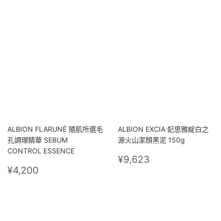
ALBION FLARUNÉ 隨肌所選毛
ALBION EXCIA 妃思雅綻白之
孔調理精華 SEBUM
源火山潔顏黑泥 150g
CONTROL ESSENCE
定
¥9,623
¥9,623
定
¥4,200
價
¥4,200
價