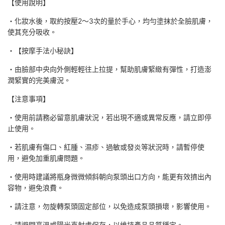
【使用說明】
・化妝水後，取約按壓2～3次的量於手心，均勻塗抹於全臉肌膚，
使其充分吸收。
・【按摩手法小秘訣】
・由臉部中央向外側輕輕往上拉提，幫助肌膚緊緻有彈性，打造澎
潤緊實的完美膚況。
【注意事項】
・使用前請務必留意肌膚狀況，若出現不適或異常反應，請立即停
止使用。
・若肌膚有傷口、紅腫、濕疹、過敏或發炎等狀況時，請暫停使
用，避免加重肌膚問題。
・使用時建議將瓶身微微傾斜朝向泵頭出口方向，能更有效擠出內
容物，避免浪費。
・請注意，勿旋轉泵頭固定部位，以免造成泵頭損壞，影響使用。
・請避開高溫或陽光直射處保存，以維持產品品質穩定。