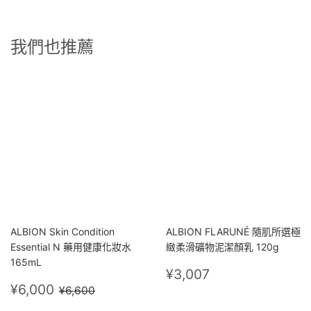
我們也推薦
ALBION Skin Condition
ALBION FLARUNÉ 隨肌所選極
Essential N 藥用健康化妝水
緻柔滑礦物泥潔顏乳 120g
165mL
定
¥3,007
¥3,007
售
¥6,000
價
定價
¥6,600
¥6,000
¥6,600
價