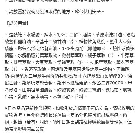
・請放置於嬰幼兒無法取得的地方，確保使用安全。
【成分用量】
・煙酰胺、水楊酸、純水、1,3-丁二醇、酒精、草原泡沫籽油、硬脂
酸氫化蓖麻油、辛基十二酸甘油三酯、植物性角鯊烷、氫化大豆卵
磷脂、聚氧乙烯硬化蓖麻油、d-α-生育酚（維他命E）、鹼性球菌多
糖體、水解稻穗前葉萃取物、橄欖葉萃取、橘子萃取（1）、牛蒡萃
取、櫻葉萃取、大豆萃取、當歸萃取（1）、枇杷葉萃取、薰衣草萃
取（1）、香茅萃取液、丙烯酸及甲基丙烯酸烷基共聚物、丙烯酸
鈉-丙烯酰基二甲基牛磺酸鈉共聚物/異十六烷基聚山梨醇酯80、油
酸乙酯、羧基吡啶聚合物、羧甲基纖維素鈉、聚乙二醇20000、甲
基矽油、山梨坦單油酸酯、磷酸氫鈉、磷酸二氫鈉、氟化物、氫氧
化鈉、乳酸、無水酒精、苯氧乙醇、香料。
※日本產品更新換代頻繁，如收到於詳情圖不符的商品，請以收到的
實物為準。另外經跨國長途運輸，商品外包裝可能出現壓痕、微
損、封簽（若有）脫開、噴印日期因刮蹭碰撞導致磨損等現象，但
通常不影響商品品質。