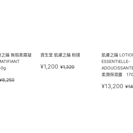
膚之鑰 無瑕柔霧凝
資生堂 肌膚之鑰 粉撲
肌膚之鑰 LOTIO
MATIFIANT
ESSENTIELLE-
售
¥1,200
定價
¥1,320
¥1,200
¥1,320
40g
ADOUCISSAN
價
柔潤保濕露 170
¥7,200
定價
¥8,250
¥8,250
售
¥1
定
¥13,200
¥14
價