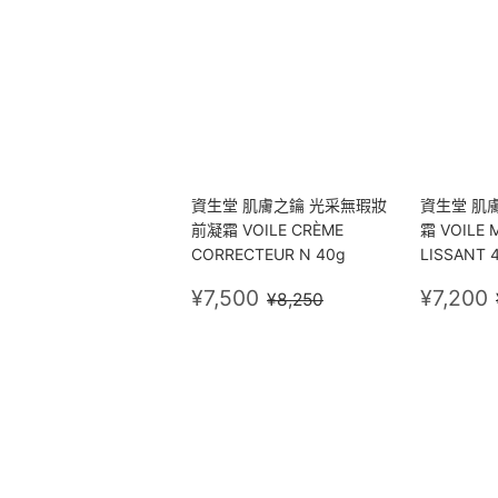
資生堂 肌膚之鑰 光采無瑕妝
資生堂 肌
前凝霜 VOILE CRÈME
霜 VOILE 
CORRECTEUR N 40g
LISSANT 
售
¥7,500
售
定價
¥8,250
¥7,500
¥7,200
¥8,250
價
價