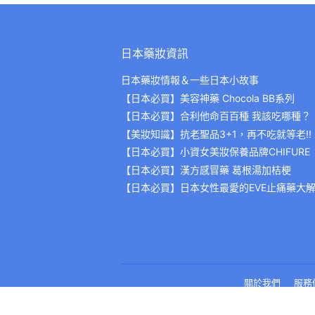
日本藥妝資訊
日本藥妝情報＆一些日本小故事
【日本必買】美容神藥 Chocola BB系列
【日本必買】合利他命百百種 我該吃哪種？
【美妝知識】抗老聖品3+1，再不吃就等老!!
【日本必買】小資女美妝保養品牌CHIFURE
【日本必買】漢方感冒藥 葛根湯加桔梗
【日本必買】日本女性最愛的EVE止痛藥大
關於我們
服務