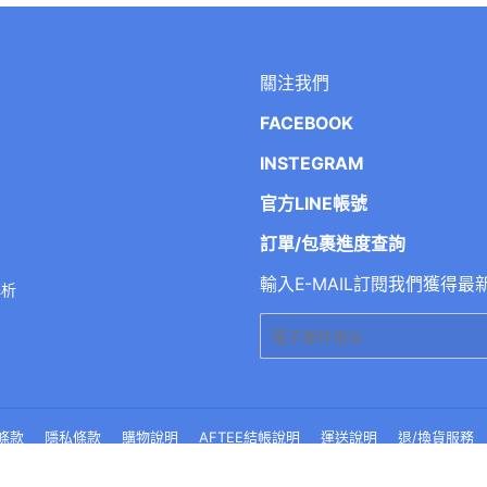
關注我們
FACEBOOK
INSTEGRAM
官方LINE帳號
訂單/包裹進度查詢
輸入E-MAIL訂閱我們獲得最
解析
電
子
郵
件
條款
隱私條款
購物說明
AFTEE結帳說明
運送說明
退/換貨服務