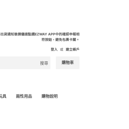
到出貨通知後請儘速點選EZWAY APP中的確認申報相
符按鈕，避免包裹卡關。
登入
或
建立帳戶
購物車
搜尋
 玩具
兩性用品
購物說明