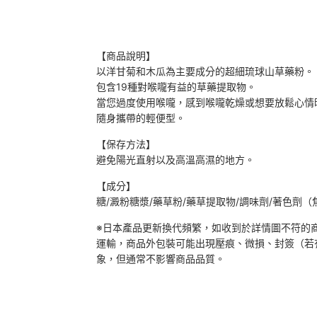
【商品說明】
以洋甘菊和木瓜為主要成分的超細琉球山草藥粉。
包含19種對喉嚨有益的草藥提取物。
當您過度使用喉嚨，感到喉嚨乾燥或想要放鬆心情
隨身攜帶的輕便型。
【保存方法】
避免陽光直射以及高溫高濕的地方。
【成分】
糖/澱粉糖漿/藥草粉/藥草提取物/調味劑/著色劑
※日本產品更新換代頻繁，如收到於詳情圖不符的
運輸，商品外包裝可能出現壓痕、微損、封簽（若
象，但通常不影響商品品質。