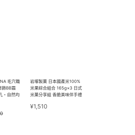
NA 毛穴職
岩塚製菓 日本國產米100%
孔修飾BB霜
米果綜合組合 165g×3 日式
毛孔・自然均
米菓分享組 香脆美味伴手禮
定
¥1,510
¥1,510
220
價
¥1,430
30