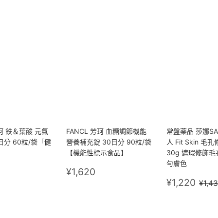
芳珂 鉄＆葉酸 元氣
FANCL 芳珂 血糖調節機能
常盤薬品 莎娜SA
日分 60粒/袋「健
營養補充錠 30日分 90粒/袋
人 Fit Skin 毛
【機能性標示食品】
30g 遮瑕修飾
勻膚色
972
定
¥1,620
¥1,620
價
售
¥1,
定價
¥1,220
¥1,4
價