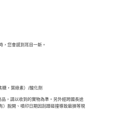
時，您會感到耳目一新。
（焦糖，葉綠素）/酸化劑
商品，請以收到的實物為準。另外經跨國長途
有）脫開、噴印日期因刮蹭碰撞導致磨損等現