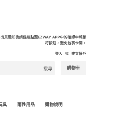
到出貨通知後請儘速點選EZWAY APP中的確認申報相
符按鈕，避免包裹卡關。
登入
或
建立帳戶
購物車
搜尋
 玩具
兩性用品
購物說明