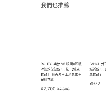
我們也推薦
ROHTO 樂敦 V5 眼睛×睡眠
FANCL 
W雙效保健錠 30粒 【健康
鐵質錠 30
食品】 葉黃素＋玉米黃素＋
康食品」
藏紅花素
定
¥
¥972
售
¥2,700
價
定價
¥2,808
¥2,700
¥2,808
價