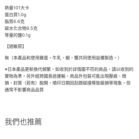
熱量101大卡
蛋白質
1.0g
脂質
6.6克
碳水化合物
9.5克
等量的鹽
0.1g
【過敏原】
無（本產品和使用雞蛋，牛乳，蝦，蟹共同使用設備製造。）
※日本產品更新換代頻繁，如收到於詳情圖不符的商品，請以收到的
實物為準。另外經跨國長途運輸，商品外包裝可能出現壓痕、微
損、封簽（若有）脫開、噴印日期因刮蹭碰撞導致磨損等現象，但
通常不影響商品品質
我們也推薦