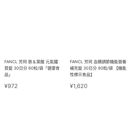
FANCL 芳珂 鉄＆葉酸 元氣鐵
FANCL 芳珂 血糖調節機能營養
質錠 30日分 60粒/袋「健康食
補充錠 30日分 90粒/袋 【機能
品」
性標示食品】
定
¥972
定
¥1,620
¥972
¥1,620
價
價