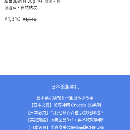
精華BB霜 N 30g 毛孔修飾・保
濕遮瑕・自然貼妝
售
¥1,310
定價
¥1,540
¥1,310
¥1,540
價
日本藥妝資訊
日本藥妝情報＆一些日本小故事
【日本必買】美容神藥 Chocola BB系列
【日本必買】合利他命百百種 我該吃哪種？
【美妝知識】抗老聖品3+1，再不吃就等老!!
【日本必買】小資女美妝保養品牌CHIFURE