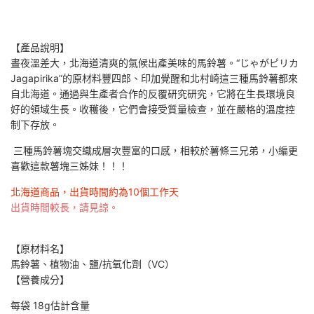
【產品說明】
晝夜溫差大，北海道清爽的氣候出產美味的馬鈴薯。
“じゃがピリカ
Jagapirika”的原材料豐四郎、印加覺醒和北村崎這三種馬鈴薯都來
自北海道。
通過與生產者合作的反覆研究研究，它將在生長環境良
好的領域生長。
收穫後，它們會接受質量檢查，並在嚴格的溫度控
制下存放。
三種馬鈴薯塊交織成層次豐富的口感，相較於薯條三兄弟，小編更
喜歡這款薯塊三姊妹！！！
北海道商品，出貨時間約為10個工作天
出貨時間較長，請見諒。
【原材料名】
馬鈴薯、植物油、鹽/抗氧化劑（VC）
【營養成分】
每袋 18g
估計含量