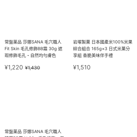
常盤薬品 莎娜SANA 毛穴職人
岩塚製菓 日本國產米100%米果
Fit Skin 毛孔修飾BB霜 30g 遮
綜合組合 165g×3 日式米菓分
瑕修飾毛孔・自然均勻膚色
享組 香脆美味伴手禮
售
¥1,220
定
¥1,510
定價
¥1,430
¥1,220
¥1,510
¥1,430
價
價
常盤薬品 莎娜SANA 毛穴職人