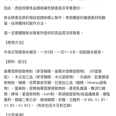
因此，透過保健食品積極補充酵素是非常重要的。
新谷酵素從原料階段就開始精心製作，使用獨家的嚴選素材和麴
菌，採用獨特的製作方法。
請一定要體驗新谷酵素所提供的高品質活性酵素。
【使用方法】
作為日常膳食的補充，一次5粒，一日1～3次，搭配開水服用。
【原料･ 成分】
曲霉發酵提取物粉（麥芽糊精、曲霉米發酵提取物）（印度製
造）、木瓜加工品（麥芽糊精、木瓜提取物）、米曲粉、匙羹藤提
取物粉、糊精、低聚異麥芽糖、日發加工品（糊精，hihatsu提取
物），薑黃粉，發酵曲霉發酵提取物粉，產孢乳酸菌，難消化糊
精，酵母，姜提取物粉，kehi粉，黑胡椒提取物/結晶纖維素，硬脂
酸鈣，精細二氧化矽、植物糊精、菸酸、泛酸鈣、VI B6, V.I. B1，
V.I. B2，V.I. B12，（有些包括大豆和芝麻）
【注意事項】