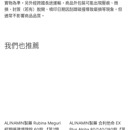
實物為準。另外經跨國長途運輸，商品外包裝可能出現壓痕、微
損、封簽（若有）脫開、噴印日期因刮蹭碰撞導致磨損等現象，但
通常不影響商品品質。
我們也推薦
ALINAMIN製藥 Rubina Meguri
ALINAMIN製藥 合利他命 EX
經期循環調理錠 60錠 【第2類
Plus Alpha 80/140/280錠【第