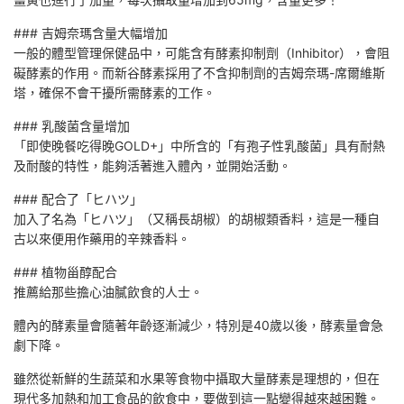
### 吉姆奈瑪含量大幅增加
一般的體型管理保健品中，可能含有酵素抑制劑（Inhibitor），會阻
礙酵素的作用。而新谷酵素採用了不含抑制劑的吉姆奈瑪-席爾維斯
塔，確保不會干擾所需酵素的工作。
### 乳酸菌含量增加
「即使晚餐吃得晚GOLD+」中所含的「有孢子性乳酸菌」具有耐熱
及耐酸的特性，能夠活著進入體內，並開始活動。
### 配合了「ヒハツ」
加入了名為「ヒハツ」（又稱長胡椒）的胡椒類香料，這是一種自
古以來便用作藥用的辛辣香料。
### 植物甾醇配合
推薦給那些擔心油膩飲食的人士。
體內的酵素量會隨著年齡逐漸減少，特別是40歲以後，酵素量會急
劇下降。
雖然從新鮮的生蔬菜和水果等食物中攝取大量酵素是理想的，但在
現代多加熱和加工食品的飲食中，要做到這一點變得越來越困難。