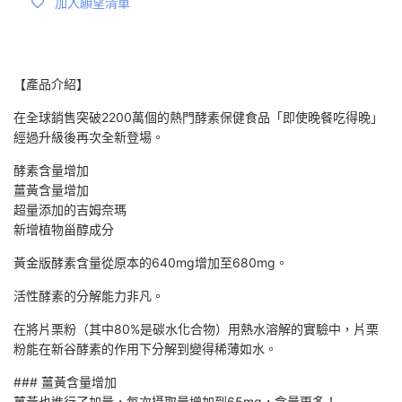
加入願望清單
【產品介紹】
在全球銷售突破2200萬個的熱門酵素保健食品「即使晚餐吃得晚」
經過升級後再次全新登場。
酵素含量增加
薑黃含量增加
超量添加的吉姆奈瑪
新增植物甾醇成分
黃金版酵素含量從原本的640mg增加至680mg。
活性酵素的分解能力非凡。
在將片栗粉（其中80%是碳水化合物）用熱水溶解的實驗中，片栗
粉能在新谷酵素的作用下分解到變得稀薄如水。
### 薑黃含量增加
薑黃也進行了加量，每次攝取量增加到65mg，含量更多！