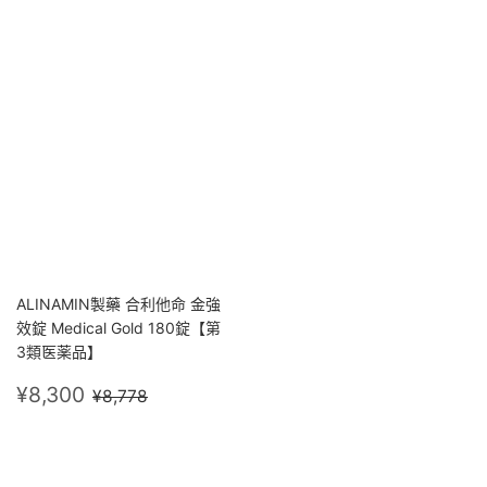
價
價
ALINAMIN製藥 合利他命 金強
效錠 Medical Gold 180錠【第
3類医薬品】
售
¥8,300
定價
¥8,778
¥8,300
¥8,778
價