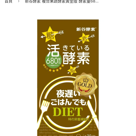
›
首頁
新谷酵素 複合果蔬酵素黃金版 酵素量680mg 30包/盒