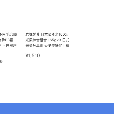
NA 毛穴職
岩塚製菓 日本國產米100%
孔修飾BB霜
米果綜合組合 165g×3 日式
毛孔・自然均
米菓分享組 香脆美味伴手禮
定
¥1,510
¥1,510
220
價
¥1,430
30