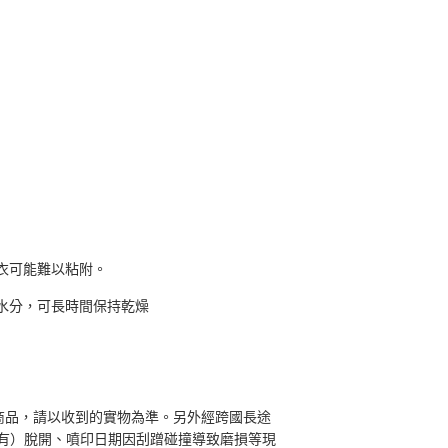
衣可能難以粘附。
水分，可長時間保持乾燥
商品，請以收到的實物為準。另外經跨國長途
有）脫開、噴印日期因刮蹭碰撞導致磨損等現