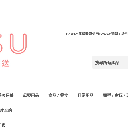
EZWAY運送需要使用EZWAY通關，收
美妝保養
母嬰用品
食品 / 零食
日常用品
模型 / 盒玩 /
度查詢
小林製藥 サラサーティ SARA・LI・E護墊 天然亞麻香味 72入