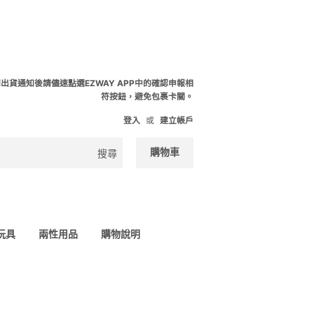
到出貨通知後請儘速點選EZWAY APP中的確認申報相
符按鈕，避免包裹卡關。
登入
或
建立帳戶
購物車
搜尋
 玩具
兩性用品
購物說明