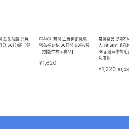
芳珂 鉄＆葉酸 元氣
FANCL 芳珂 血糖調節機能
常盤薬品 莎娜SA
日分 60粒/袋「健
營養補充錠 30日分 90粒/袋
人 Fit Skin 毛
【機能性標示食品】
30g 遮瑕修飾
勻膚色
972
定
¥1,620
¥1,620
價
售
¥1,
定價
¥1,220
¥1,4
價