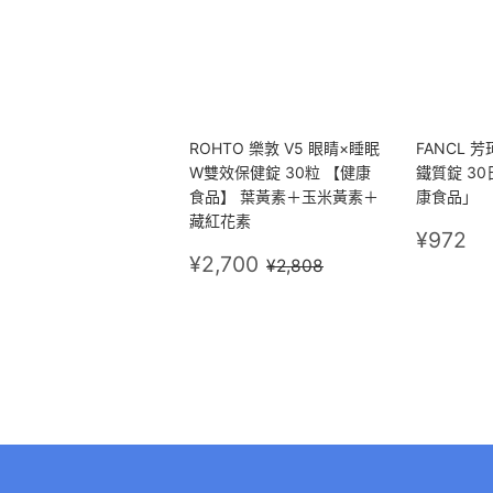
ROHTO 樂敦 V5 眼睛×睡眠
FANCL 
W雙效保健錠 30粒 【健康
鐵質錠 30
食品】 葉黃素＋玉米黃素＋
康食品」
藏紅花素
定
¥
¥972
售
¥2,700
價
定價
¥2,808
¥2,700
¥2,808
價