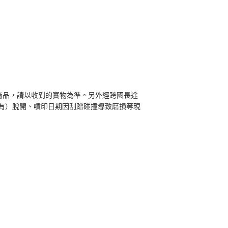
商品，請以收到的實物為準。另外經跨國長途
有）脫開、噴印日期因刮蹭碰撞導致磨損等現