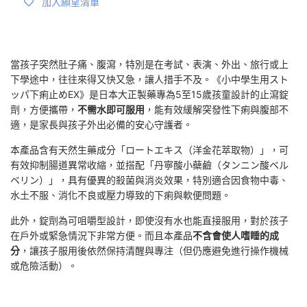
加入願望清單
當孩子突然肚子痛、腹瀉，特別是在考試、表演、外出、旅行或上
下學途中，往往來得又快又急，讓人措手不及。《小中學生用スト
ッパ下痢止めEX》是日本大正製藥專為5至15歲孩童設計的止瀉錠
劑，方便攜帶，
不需水即可服用
，能有效緩解突發性下痢與腹部不
適，是家長與孩子外出必備的安心守護者。
本產品含有天然生藥成分「ロートエキス（洋金花萃取物）」，可
有效抑制腸道異常收縮，並搭配「丹寧酸小蘗鹼（タンニン酸ベル
ベリン）」，具有優異的殺菌與消炎效果，特別適合因食物中毒、
水土不服、消化不良或壓力導致的下痢與軟便問題。
此外，錠劑為可咀嚼型設計，即使沒有水也能直接服用，對於孩子
在戶外或緊急情況下非常方便。而且本產品
不含會使人嗜睡的成
分
，讓孩子服用後依然保持清醒與專注（但仍應避免進行操作機械
或危險活動）。