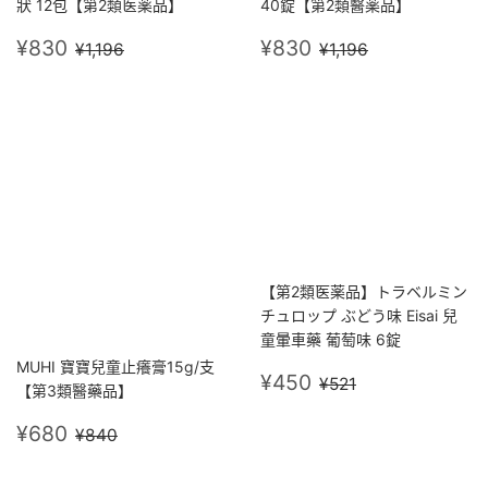
狀 12包【第2類医薬品】
40錠【第2類醫薬品】
售
¥830
售
¥830
定價
¥1,196
定價
¥1,196
¥830
¥830
¥1,196
¥1,196
價
價
【第2類医薬品】トラベルミン
チュロップ ぶどう味 Eisai 兒
童暈車藥 葡萄味 6錠
MUHI 寶寶兒童止癢膏15g/支
售
¥450
定價
¥521
¥450
¥521
【第3類醫藥品】
價
售
¥680
定價
¥840
¥680
¥840
價