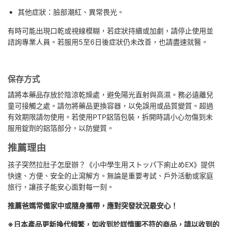
其他症狀：臉部潮紅、異常畏光。
有時可能出現口乾或視線模糊，若症狀持續或加劇，請停止使用並
諮詢專業人員。若服用5至6日後症狀仍未改善，也請盡速就醫。
保存方式
請將本藥品存放於陰涼乾燥處，避免陽光直射與高濕。務必遠離兒
童可接觸之處。請勿將藥品更換容器，以免誤用或品質變質。超過
有效期限請勿使用。若使用PTP鋁箔包裝，拆開時請小心勿傷到未
服用錠劑的鋁箔部分，以防變質。
推薦理由
孩子突然拉肚子怎麼辦？《小中學生用ストッパ下痢止めEX》提供
快速、方便、安全的止瀉解方。無論是重要考試、戶外活動或家庭
旅行，讓孩子能安心面對每一刻。
推薦爸媽常備家中或隨身攜帶，應對突發狀況最安心！
※日本產品更新換代頻繁，如收到於詳情圖不符的商品，請以收到的