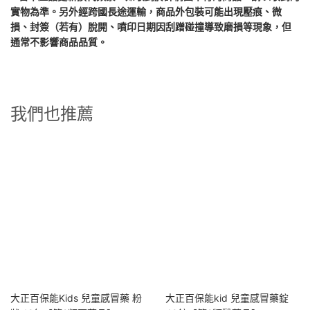
實物為準。另外經跨國長途運輸，商品外包裝可能出現壓痕、微
損、封簽（若有）脫開、噴印日期因刮蹭碰撞導致磨損等現象，但
通常不影響商品品質。
我們也推薦
大正百保能Kids 兒童感冒藥 粉
大正百保能kid 兒童感冒藥錠