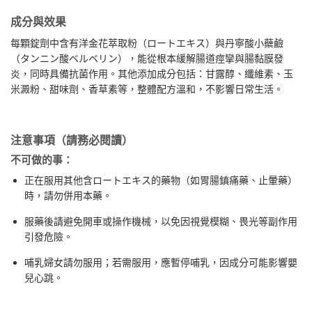
成分與效果
每顆錠劑中含有洋金花萃取粉（ロートエキス）與丹寧酸小蘗鹼
（タンニン酸ベルベリン），能從根本緩解腸道痙攣與腸黏膜發
炎，同時具備抗菌作用。其他添加成分包括：甘露醇、纖維素、玉
米澱粉、甜味劑、香草素等，整體配方溫和，不影響日常生活。
注意事項（請務必閱讀）
不可做的事：
正在服用其他含ロートエキス的藥物（如胃腸鎮痛藥、止暈藥）
時，請勿併用本藥。
服藥後請避免開車或操作機械，以免因視覺模糊、畏光等副作用
引發危險。
哺乳婦女請勿服用；若需服用，應暫停哺乳，因成分可能影響嬰
兒心跳。