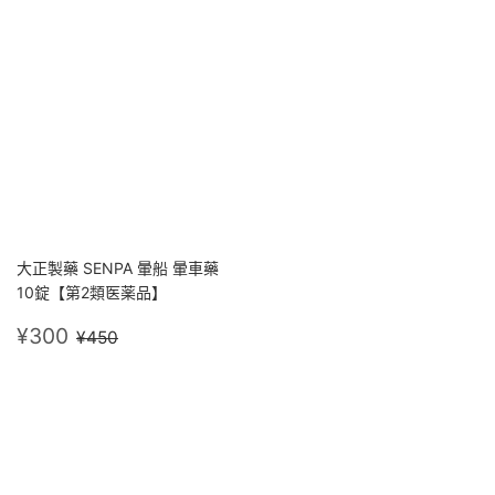
大正製藥 SENPA 暈船 暈車藥
10錠【第2類医薬品】
售
¥300
定價
¥450
¥300
¥450
價