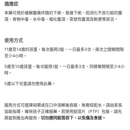
適應症
本藥可用於緩解腹痛伴隨的下痢、普通下痢、因消化不良引起的腹
瀉、食物中毒、水中毒、嘔吐腹瀉、突發性腹瀉及軟便等狀況。
使用方式
11歲至14歲的孩童，每次服用2錠，一日最多3次，兩次之間需間隔
至少4小時。
5歲至10歲孩童，每次服用1錠，一日最多3次，同樣需間隔至少4小
時。
5歲以下兒童請勿使用此藥。
服用方式可選擇咀嚼或在口中溶解後吞服，無需搭配水。請由家長
協助指導，確保孩子正確服藥。若使用鋁箔片（PTP）包裝，請先
將錠劑推出再服用，
切勿連同鋁箔吞下，以免傷及食道。