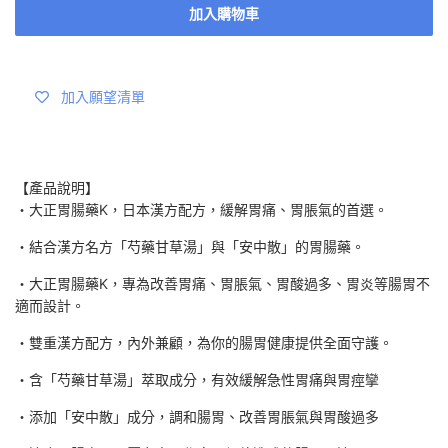
加入購物車
加入願望清單
【產品說明】
・大正胃腸藥K，日本漢方配方，緩解胃痛、胃脹氣的首選。
・結合漢方名方「芍藥甘草湯」與「安中散」的胃腸藥。
・大正胃腸藥K，專為改善胃痛、胃脹氣、胃酸過多、胃炎等腸胃不
適而設計。
・雙重漢方配方，內外兼顧，為你的腸胃健康提供全面守護。
・含「芍藥甘草湯」萃取成分，有效緩解急性胃痛與胃痙攣
・添加「安中散」成分，調和腸胃、改善胃脹氣與胃酸過多