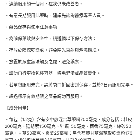
・連續服用約一個月，症狀仍未改善者。
・有意長期服用此藥時，建議先諮詢醫療專業人員。
・藥品保存與使用注意事項
・為確保藥效與安全性，請遵循以下保存方法：
・存放於陰涼乾燥處，避免陽光直射與潮濕環境。
・放置於孩童無法觸及之處，避免誤食。
・請勿自行更換包裝容器，避免混淆或品質變化。
・若單包服用未完，請將袋口折回密封保存，並於2日內服用完畢。
・超過標示有效期限之產品請勿再服用。
【成分用量】
・每包（1.2克）含有安中散混合草藥粉700毫克，成分包括：桂皮
200毫克、延胡索150毫克、牡蠣150毫克、茴香75毫克、縮砂50
毫克、甘草50毫克、良姜25毫克；另含芍藥甘草湯萃取乾燥粉170
毫克，成分包括芍藥340毫克、甘草340毫克。