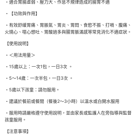
・適合胃腸虛弱、壓力大、作息不規律造成的腸胃不適
・【功效與作用】
・有效舒緩胃痛、胃脹氣、胃炎、胃悶、食慾不振、打嗝、腹痛、
火燒心、噁心想吐、胃酸過多與腸胃脹滿感等常見消化不適症狀。
【使用說明】
・＜用法用量＞
・15歲以上：一次1包，一日3次 。
・5～14歲：一次半包，一日3次 。
・5歲以下孩童：請勿服用。
・建議於餐前或餐間（餐後2～3小時）以溫水或白開水服用
・服用時請嚴格遵守使用說明，並由家長或監護人在旁指導與監督
孩童服用。
【注意事項】