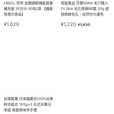
FANCL 芳珂 血糖調節機能營養
常盤薬品 莎娜SANA 毛穴職人
補充錠 30日分 90粒/袋 【機能
Fit Skin 毛孔修飾BB霜 30g 遮
性標示食品】
瑕修飾毛孔・自然均勻膚色
定
¥1,620
售
¥1,220
定價
¥1,430
¥1,620
¥1,220
¥1,430
價
價
岩塚製菓 日本國產米100%米果
綜合組合 165g×3 日式米菓分
享組 香脆美味伴手禮