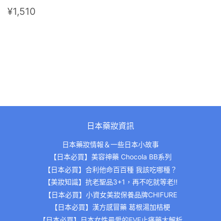
定
¥1,510
¥1,510
價
日本藥妝資訊
日本藥妝情報＆一些日本小故事
【日本必買】美容神藥 Chocola BB系列
【日本必買】合利他命百百種 我該吃哪種？
【美妝知識】抗老聖品3+1，再不吃就等老!!
【日本必買】小資女美妝保養品牌CHIFURE
【日本必買】漢方感冒藥 葛根湯加桔梗
【日本必買】日本女性最愛的EVE止痛藥大解析