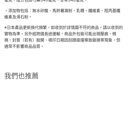
・添加物包括：無水矽酸、馬鈴薯澱粉、乳糖、纖維素、羥丙基纖
維素及滑石粉。
※日本產品更新換代頻繁，如收到於詳情圖不符的商品，請以收到的
實物為準。另外經跨國長途運輸，商品外包裝可能出現壓痕、微
損、封簽（若有）脫開、噴印日期因刮蹭碰撞導致磨損等現象，但
通常不影響商品品質。
我們也推薦