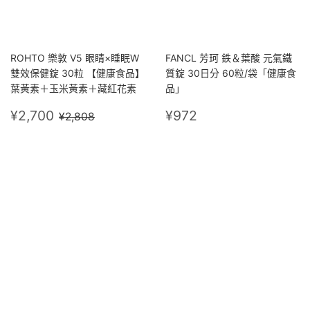
ROHTO 樂敦 V5 眼睛×睡眠W
FANCL 芳珂 鉄＆葉酸 元氣鐵
雙效保健錠 30粒 【健康食品】
質錠 30日分 60粒/袋「健康食
葉黃素＋玉米黃素＋藏紅花素
品」
售
¥2,700
定
¥972
定價
¥2,808
¥2,700
¥972
¥2,808
價
價