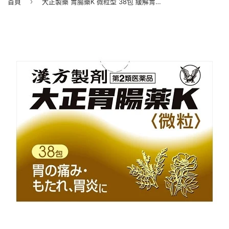
›
首頁
大正製藥 胃腸藥K 微粒型 38包 緩解胃痛、胃脹氣【第2類醫藥品】